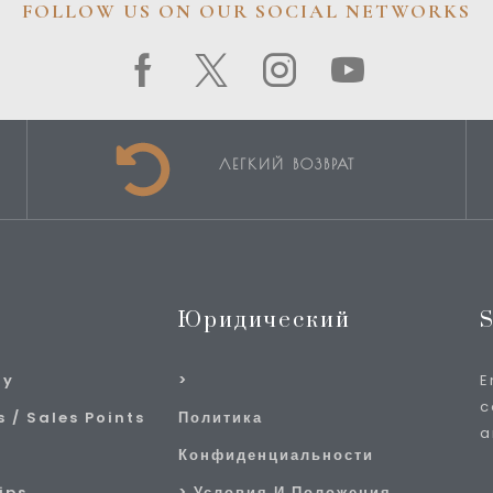
FOLLOW US ON OUR SOCIAL NETWORKS
ЛЕГКИЙ ВОЗВРАТ
Юридический
S
ry
E
c
 / Sales Points
Политика
a
Конфиденциальности
ips
Условия И Положения