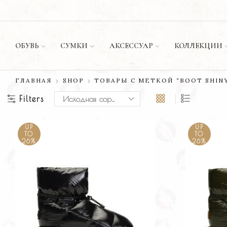
ИЛИ ОПЛАТА ПРИ ДОСТАВКЕ ✅
МАГАЗИН
ОБУВЬ
СУМКИ
АКСЕССУАР
КОЛЛЕКЦИИ
ГЛАВНАЯ
SHOP
ТОВАРЫ С МЕТКОЙ “BOOT SHINY
Filters
UP
UP
TO
TO
26%
26%