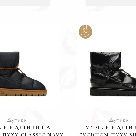
UP
TO
26%
Дутики
Дутики
UFIE ДУТИКИ НА
MYFLUFIE ДУТИ
 ПУХУ CLASSIC NAVY
ГУСИНОМ ПУХУ SH