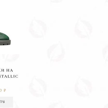
КИ НА
ETALLIC
50
₽
ТРЫ