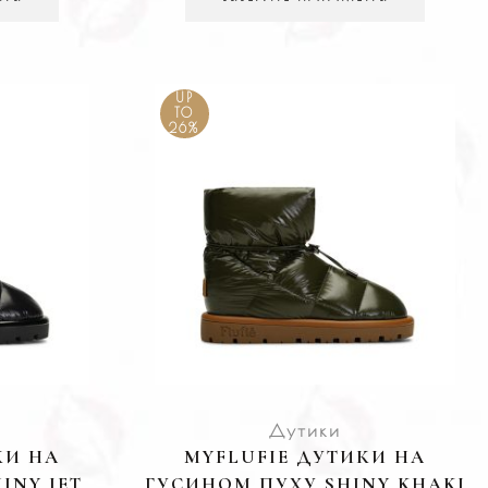
UP
TO
26%
Дутики
КИ НА
MYFLUFIE ДУТИКИ НА
INY JET
ГУСИНОМ ПУХУ SHINY KHAKI