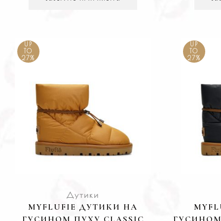
UP
UP
TO
TO
27%
27%
Дутики
MYFLUFIE ДУТИКИ НА
MYFL
ГУСИНОМ ПУХУ CLASSIC
ГУСИНОМ