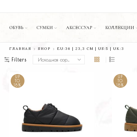
АВКА - БЕЗЗАБОТНЫЙ ВОЗВРАТ
БЕЗО
ОБУВЬ
СУМКИ
АКСЕССУАР
КОЛЛЕКЦИИ
ГЛАВНАЯ
SHOP
EU:36 | 23,3 CM | US:5 | UK:3
Filters
UP
UP
TO
TO
18%
18%