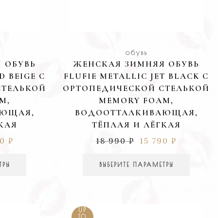
обувь
 ОБУВЬ
ЖЕНСКАЯ ЗИМНЯЯ ОБУВЬ
D BEIGE С
FLUFIE METALLIC JET BLACK С
СТЕЛЬКОЙ
ОРТОПЕДИЧЕСКОЙ СТЕЛЬКОЙ
M,
MEMORY FOAM,
АЮЩАЯ,
ВОДООТТАЛКИВАЮЩАЯ,
КАЯ
ТЁПЛАЯ И ЛЁГКАЯ
90
₽
18 990
₽
15 790
₽
ТРЫ
ВЫБЕРИТЕ ПАРАМЕТРЫ
UP
TO