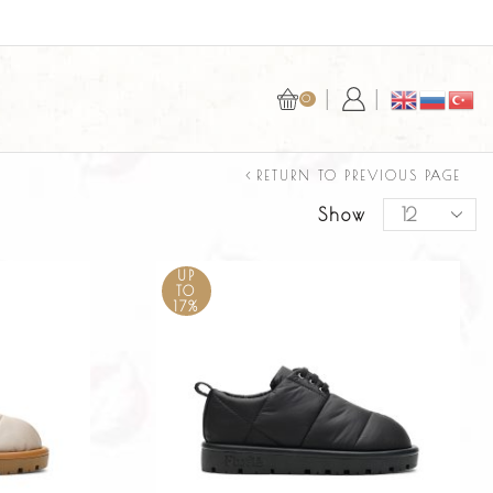
Е ✅
МАГАЗИН
0
RETURN TO PREVIOUS PAGE
Show
UP
TO
17%