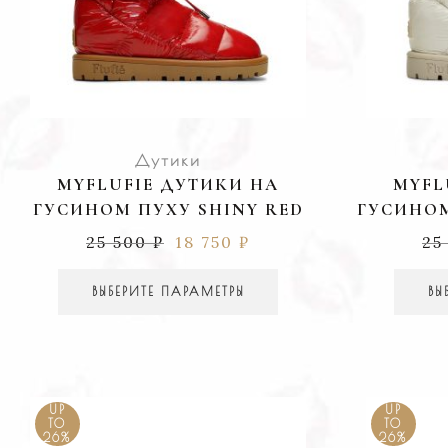
Дутики
MYFLUFIE ДУТИКИ НА
MYFL
ГУСИНОМ ПУХУ SHINY RED
ГУСИНОМ
25 500
₽
18 750
₽
25
ВЫБЕРИТЕ ПАРАМЕТРЫ
ВЫ
UP
UP
TO
TO
26%
26%