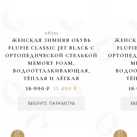
обувь
ЖЕНСКАЯ ЗИМНЯЯ ОБУВЬ
ЖЕНСК
FLUFIE CLASSIC JET BLACK С
FLUFI
ОРТОПЕДИЧЕСКОЙ СТЕЛЬКОЙ
ОРТОПЕД
MEMORY FOAM,
M
ВОДООТТАЛКИВАЮЩАЯ,
ВОДОО
ТЁПЛАЯ И ЛЁГКАЯ
ТЁ
18 990
₽
15 490
₽
18
ВЫБЕРИТЕ ПАРАМЕТРЫ
ВЫ
UP
UP
TO
TO