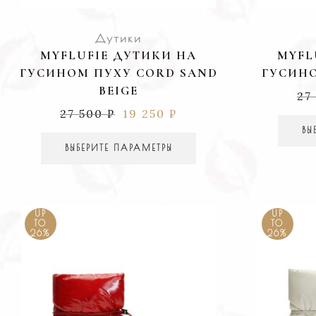
Дутики
MYFLUFIE ДУТИКИ НА
MYFL
ГУСИНОМ ПУХУ CORD SAND
ГУСИНО
BEIGE
27
27 500
₽
19 250
₽
ВЫ
ВЫБЕРИТЕ ПАРАМЕТРЫ
UP
UP
TO
TO
26%
26%