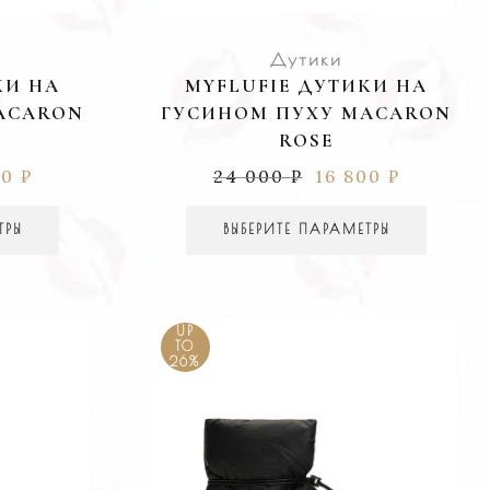
Дутики
КИ НА
MYFLUFIE ДУТИКИ НА
ACARON
ГУСИНОМ ПУХУ MACARON
ROSE
00
₽
24 000
₽
16 800
₽
ТРЫ
ВЫБЕРИТЕ ПАРАМЕТРЫ
UP
TO
26%