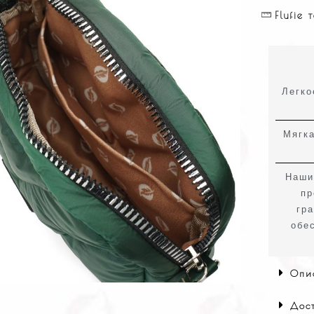
Flufie
Легко
Мягка
Наши
пр
гр
обе
Опи
Дос