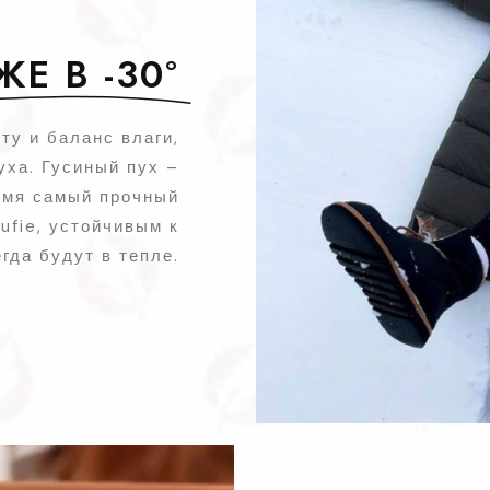
Е В -30°
ту и баланс влаги,
уха. Гусиный пух –
ремя самый прочный
ufie, устойчивым к
гда будут в тепле.