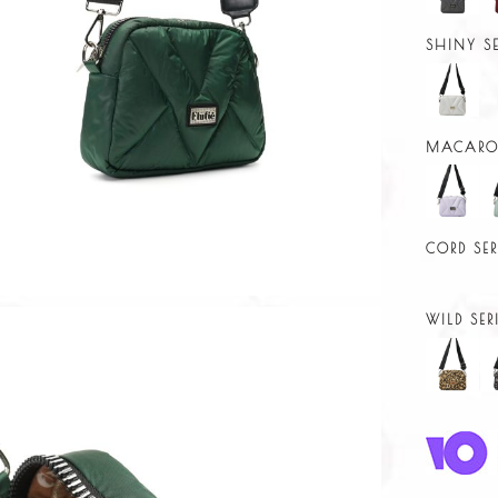
SHINY SE
MACARON
CORD SER
WILD SER